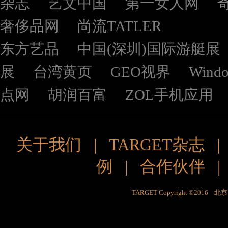
杂志
艺文中国
第一女人网
奢侈品网
尚流TATLER
东方艺品
中国(深圳)国际游艇展
展
台湾黄页
GEO视界
Wind
点网
胡润百富
ZOL手机应用
关于我们
|
TARGET杂志
例
|
合作伙伴
TARGET Copyright ©201