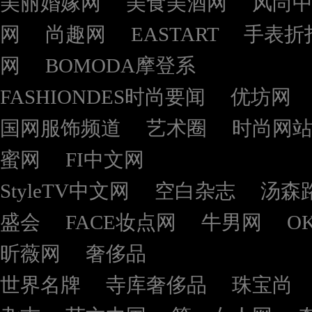
美丽婚嫁网
美食美酒网
风尚
网
尚趣网
EASTART
手表折
网
BOMODA摩登系
FASHIONDES时尚要闻
优坊网
国网服饰频道
艺术圈
时尚网
蜜网
FI中文网
StyleTV中文网
空白杂志
汤森
盛会
FACE妆点网
牛男网
O
昕薇网
奢侈品
世界名牌
寺库奢侈品
珠宝尚