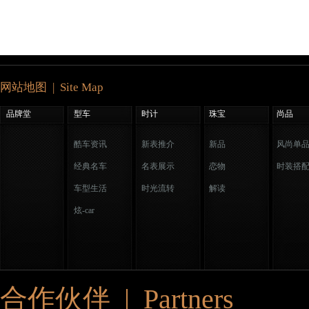
网站地图 | Site Map
品牌堂
型车
时计
珠宝
尚品
酷车资讯
新表推介
新品
风尚单
经典名车
名表展示
恋物
时装搭
车型生活
时光流转
解读
炫-car
合作伙伴 | Partners