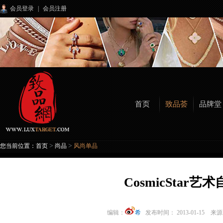
会员登录
|
会员注册
首页
致品荟
品牌堂
>
>
您当前位置：
首页
尚品
风尚单品
CosmicStar艺
编辑：
希
发布时间： 2013-01-15 来