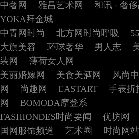
中奢网
雅昌艺术网
和讯 - 奢
YOKA拜金城
中青网时尚
北方网时尚呼吸
5
大旗美容
环球奢华
男人志
装网
薄荷女人网
美丽婚嫁网
美食美酒网
风尚
网
尚趣网
EASTART
手表折
网
BOMODA摩登系
FASHIONDES时尚要闻
优坊网
国网服饰频道
艺术圈
时尚网