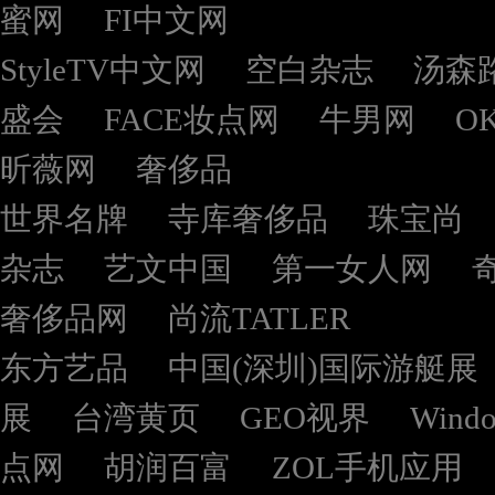
蜜网
FI中文网
StyleTV中文网
空白杂志
汤森
盛会
FACE妆点网
牛男网
O
昕薇网
奢侈品
世界名牌
寺库奢侈品
珠宝尚
杂志
艺文中国
第一女人网
奢侈品网
尚流TATLER
东方艺品
中国(深圳)国际游艇展
展
台湾黄页
GEO视界
Wind
点网
胡润百富
ZOL手机应用