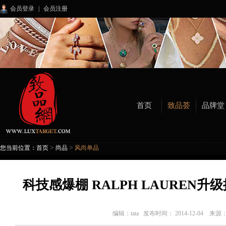
会员登录
|
会员注册
首页
致品荟
品牌堂
>
>
您当前位置：
首页
尚品
风尚单品
科技感爆棚 RALPH LAUREN升级推
编辑：
tata
发布时间： 2014-12-04 来源