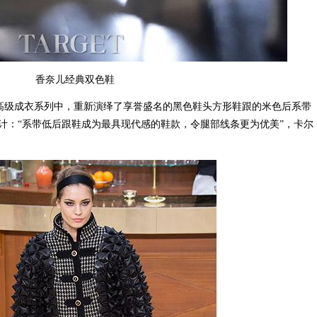
香奈儿经典双色鞋
冬高级成衣系列中，重新演绎了享誉盛名的黑色鞋头方形鞋跟的米色后系带
计：“系带低后跟鞋成为最具现代感的鞋款，令腿部线条更为优美”，卡尔