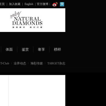
主页
|
加入收藏
|
English
|
官方微博：
体面
鉴赏
奢享
榜样
T-Club
业界动态
瀚彰传媒
TARGET杂志