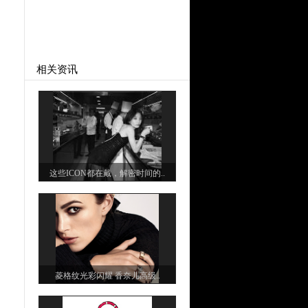
相关资讯
这些ICON都在戴，解密时间的..
菱格纹光彩闪耀 香奈儿高级..