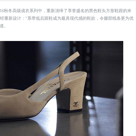
5/16秋冬高级成衣系列中，重新演绎了享誉盛名的黑色鞋头方形鞋跟的米
经重新设计：“系带低后跟鞋成为最具现代感的鞋款，令腿部线条更为优
说道。