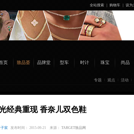
全站搜索
|
购物车
|
设为
首页
致品荟
品牌堂
型车
时计
珠宝
尚品
专题
观点
活动
光经典重现 香奈儿双色鞋
于子宸
发布时间： 2015-09-21 来源：
TARGET致品网