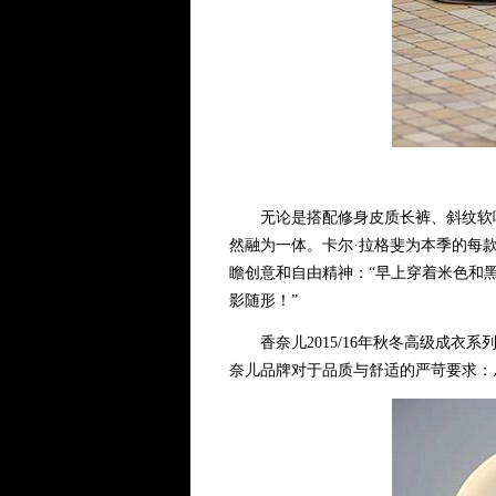
无论是搭配修身皮质长裤、斜纹软呢
然融为一体。卡尔·拉格斐为本季的每款
瞻创意和自由精神：“早上穿着米色和
影随形！”
香奈儿2015/16年秋冬高级成衣
奈儿品牌对于品质与舒适的严苛要求：