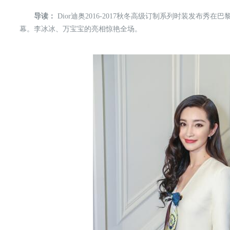
导读：
Dior迪奥2016-2017秋冬高级订制系列时装发布秀在巴黎蒙田大
幕。李冰冰、万宝宝的亮相惊艳全场。