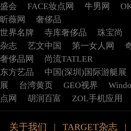
盛会
FACE妆点网
牛男网
O
昕薇网
奢侈品
世界名牌
寺库奢侈品
珠宝尚
杂志
艺文中国
第一女人网
奢侈品网
尚流TATLER
东方艺品
中国(深圳)国际游艇展
展
台湾黄页
GEO视界
Wind
点网
胡润百富
ZOL手机应用
关于我们
|
TARGET杂志