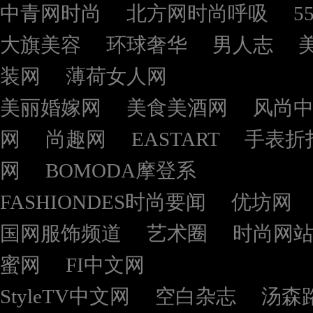
中青网时尚
北方网时尚呼吸
5
大旗美容
环球奢华
男人志
装网
薄荷女人网
美丽婚嫁网
美食美酒网
风尚
网
尚趣网
EASTART
手表折
网
BOMODA摩登系
FASHIONDES时尚要闻
优坊网
国网服饰频道
艺术圈
时尚网
蜜网
FI中文网
StyleTV中文网
空白杂志
汤森