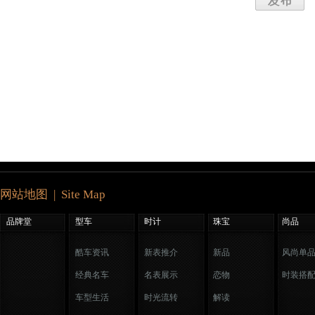
网站地图 | Site Map
品牌堂
型车
时计
珠宝
尚品
酷车资讯
新表推介
新品
风尚单
经典名车
名表展示
恋物
时装搭
车型生活
时光流转
解读