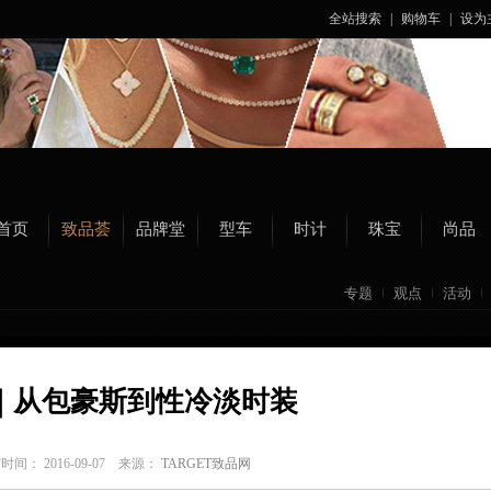
全站搜索
|
购物车
|
设为
首页
致品荟
品牌堂
型车
时计
珠宝
尚品
专题
观点
活动
｜从包豪斯到性冷淡时装
时间： 2016-09-07 来源：
TARGET致品网