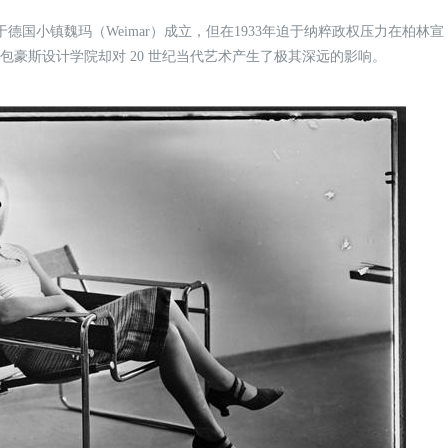
院于德国小镇魏玛（Weimar）成立，但在1933年迫于纳粹政权压力在柏林宣
包豪斯设计学院却对 20 世纪当代艺术产生了极其深远的影响。