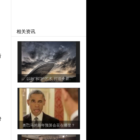
相关资讯
斯
以融“和”的艺术, 打造全新..
费
奥巴马的新年预算会花在哪里？
）