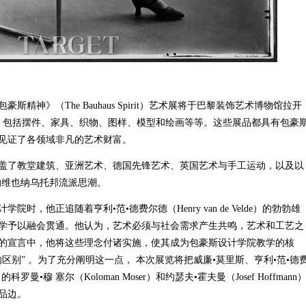
》（The Bauhaus Spirit）艺术展将于巴黎装饰艺术博物馆拉开
品，包括摆件、家具、织物、图样、模型和绘画等等。这些展品都具有包豪
见证了各领域非凡的艺术财富。
了教堂建筑、亚洲艺术、德国先锋艺术、英国艺术与手工运动，以及以
为代表的维也纳乌托邦流派思潮。
他正追随着亨利•范•德费尔德（Henry van de Velde）的勃勃雄
学予以融会贯通。他认为，艺术必须与社会需求产生共鸣，艺术和工艺之
的宣言中，他将这些理念付诸实施，使其成为包豪斯设计学院教学的核
区别” 。为了充分阐明这一点， 本次展览将把威廉•莫里斯、亨利•范•德
穆 塞尔（Koloman Moser）和约瑟夫•霍夫曼（Josef Hoffmann
品边。