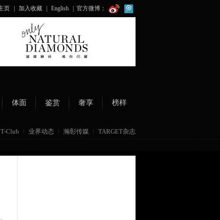
主页
|
加入收藏
|
English
|
官方微博：
体面
鉴赏
奢享
榜样
T-Club
业界动态
瀚彰传媒
TARGET杂志