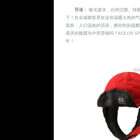
导读：
银光逝水，白驹过隙。转眼
下！在全城都笼罩在这份温暖火热的气
装扮，人们温热的话语，都在时刻提
喜庆的氛围当中而苦恼吗？KOLON 
年！