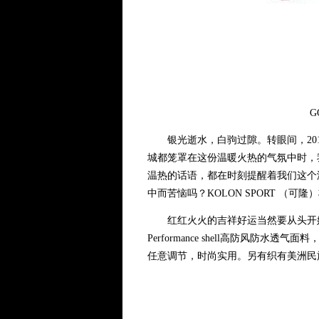
G
银光逝水，白驹过隙。转眼间，201
城都笼罩在这份温暖火热的气氛中时，
温热的话语，都在时刻提醒着我们这个
中而苦恼吗？KOLON SPORT （
红红火火的吉祥好运当然要从头开始！GORE-T
Performance shell高防风
任意调节，时尚实用。另有织有美洲民