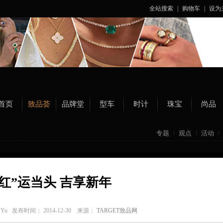
全站搜索
|
购物车
|
设为
首页
致品荟
品牌堂
型车
时计
珠宝
尚品
专题
观点
活动
“红”运当头 吉享新年
r Yu
发布时间： 2014-12-30 来源：
TARGET致品网