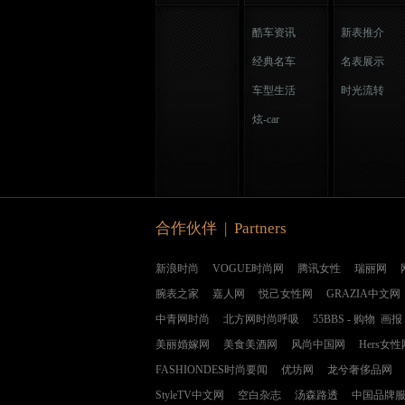
酷车资讯
新表推介
经典名车
名表展示
车型生活
时光流转
炫-car
合作伙伴 | Partners
新浪时尚
VOGUE时尚网
腾讯女性
瑞丽网
腕表之家
嘉人网
悦己女性网
GRAZIA中文网
中青网时尚
北方网时尚呼吸
55BBS
-
购物
画报
美丽婚嫁网
美食美酒网
风尚中国网
Hers女性
FASHIONDES时尚要闻
优坊网
龙兮奢侈品网
StyleTV中文网
空白杂志
汤森路透
中国品牌