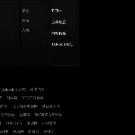
家族
T-Club
偶像
业界动态
人物
瀚彰传媒
TARGET杂志
Onlylady女人志
爱卡汽车
行
时尚网
YOKA拜金城
时尚网
TOPMEN男装网
薄荷女人网
OUSE悦会
品潮网
BOMODA摩登系
网
YOHO.CN
闺蜜网
FI中文网
AKER
风尚网
昕薇网
奢侈品