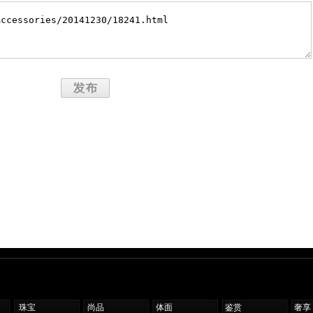
珠宝
尚品
体面
鉴赏
奢享