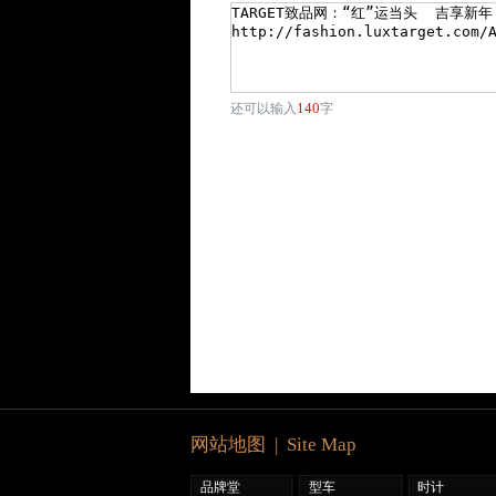
140
还可以输入
字
网站地图 | Site Map
品牌堂
型车
时计