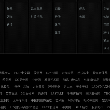
新品
风尚单品
彩妆
观品
美酒
恋物
时装搭配
护肤
收藏
知味
解读
休闲
宅邸
健体
旅行
酒店
设计
网易女人
ELLE中文网
爱丽网
Neeu优网
时尚家居
芭莎珠宝
搜狐奢侈品
爱美网
GQ男士网
中奢网
雅昌艺术网
和讯 - 奢侈品
MSN奢侈品
新旅
化妆品
中华网 - 品味
大旗美容
环球奢华
男人志
美食美刻
LADYMAX
网
英艺在线
361女性网
尚趣网
EASTART
手表折扣网
国际服饰网
YH
观潮网
太平洋乐活
中国网服饰频道
艺术圈
时尚网站
时尚中国网
媲美
服装网
LPS国际高端房产盛会
FACE妆点网
牛男网
OK！精彩
腕表时代
Z