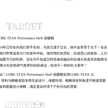
ORE-TEX® Performance Shell 保暖帽
4年已经在向我们挥手告别，与其沉湎于过去，倒不如享受于当下！在全
我们即将迎来2015年新年伊始。城市绚烂的霓虹，街道悉心的装扮，人们
温暖节日的到来。还在为不知道怎样迅速的融合到全城火热喜庆的氛围当
可隆）将火红的热情气氛带到你的身边，给你不一样的红火新年！
EX® Performance Shell 保暖帽采用GORE-TEX® 2L
防水透气面料， 里料与帽檐底部采用毛皮设计，保暖性强。帽檐形状和角度可根据需要
族风图案的小便帽，满足复杂环境下户外活动的需要。
1
2
3
下一页