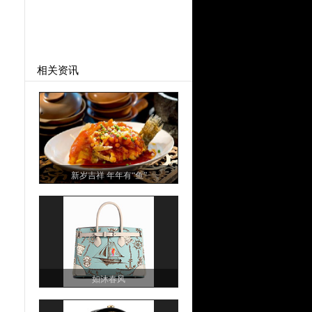
相关资讯
新岁吉祥 年年有“鱼”
如沐春风