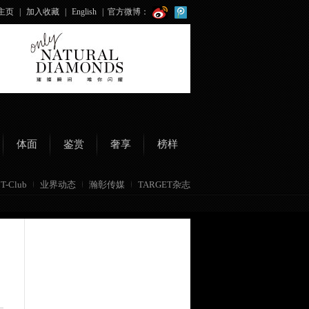
主页
|
加入收藏
|
English
|
官方微博：
体面
鉴赏
奢享
榜样
T-Club
业界动态
瀚彰传媒
TARGET杂志