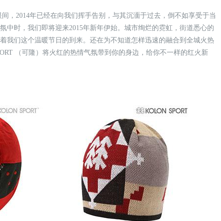
间，2014年已经在向我们挥手告别，与其沉湎于过去，倒不如享受于当
氛中时，我们即将迎来2015年新年伊始。城市绚烂的霓虹，街道悉心的
醒着我们这个温暖节日的到来。还在为不知道怎样迅速的融合到全城火热
SPORT （可隆）将火红的热情气氛带到你的身边，给你不一样的红火新