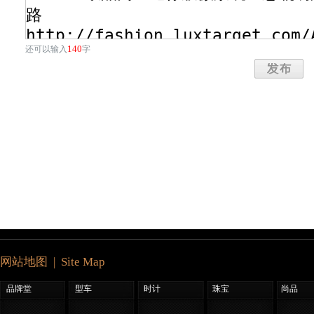
140
还可以输入
字
网站地图 | Site Map
品牌堂
型车
时计
珠宝
尚品