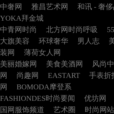
中奢网
雅昌艺术网
和讯 - 奢
YOKA拜金城
中青网时尚
北方网时尚呼吸
5
大旗美容
环球奢华
男人志
装网
薄荷女人网
美丽婚嫁网
美食美酒网
风尚
网
尚趣网
EASTART
手表折
网
BOMODA摩登系
FASHIONDES时尚要闻
优坊网
国网服饰频道
艺术圈
时尚网