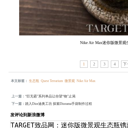
Nike Air Max迷你版微景
1
2
3
4
下
本文标签：
生态瓶
Quest Terrarium
微景观
Nike Air Max
上一篇：
“巨无霸”系列单品让你望“物”止渴
下一篇：
踏入Dior迪奥工坊 探索Diorama手袋制作过程
发评论到新浪微博