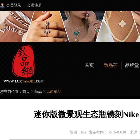
会员登录
|
会员注册
首页
致品荟
品牌堂
>
>
您当前位置：
首页
尚品
风尚单品
迷你版微景观生态瓶镌刻Nike 
编辑：
tata
发布时间： 2015-03-30 来源