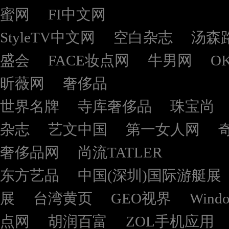
蜜网
FI中文网
StyleTV中文网
空白杂志
汤森
盛会
FACE妆点网
牛男网
O
昕薇网
奢侈品
世界名牌
寺库奢侈品
珠宝尚
杂志
艺文中国
第一女人网
奢侈品网
尚流TATLER
东方艺品
中国(深圳)国际游艇展
展
台湾黄页
GEO视界
Wind
点网
胡润百富
ZOL手机应用