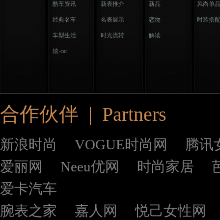
酷车资讯
新表推介
新品
风尚单
经典名车
名表展示
恋物
时装搭
车型生活
时光流转
解读
炫-car
合作伙伴 | Partners
新浪时尚
VOGUE时尚网
腾讯
爱丽网
Neeu优网
时尚家居
爱卡汽车
腕表之家
嘉人网
悦己女性网