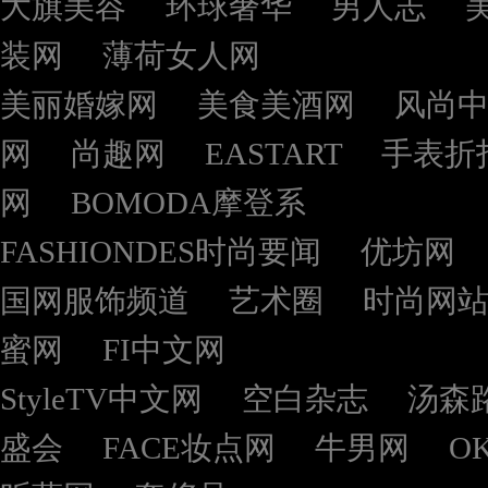
大旗美容
环球奢华
男人志
装网
薄荷女人网
美丽婚嫁网
美食美酒网
风尚
网
尚趣网
EASTART
手表折
网
BOMODA摩登系
FASHIONDES时尚要闻
优坊网
国网服饰频道
艺术圈
时尚网
蜜网
FI中文网
StyleTV中文网
空白杂志
汤森
盛会
FACE妆点网
牛男网
O