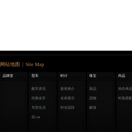
网站地图 | Site Map
品牌堂
型车
时计
珠宝
尚品
酷车资讯
新表推介
新品
风尚单
经典名车
名表展示
恋物
时装搭
车型生活
时光流转
解读
炫-car