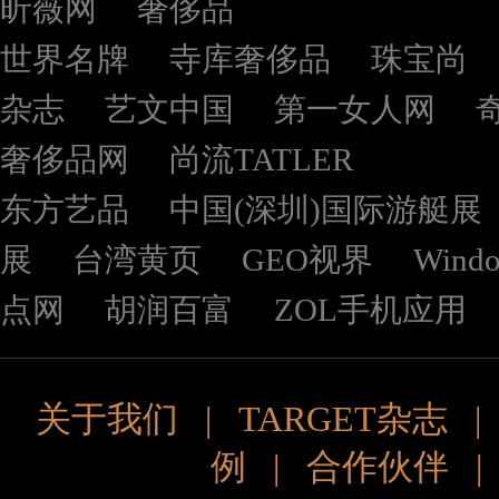
昕薇网
奢侈品
世界名牌
寺库奢侈品
珠宝尚
杂志
艺文中国
第一女人网
奢侈品网
尚流TATLER
东方艺品
中国(深圳)国际游艇展
展
台湾黄页
GEO视界
Wind
点网
胡润百富
ZOL手机应用
关于我们
|
TARGET杂志
例
|
合作伙伴