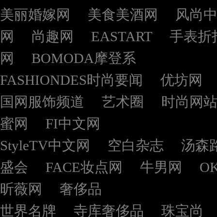
美丽婚嫁网
美食美酒网
风尚
网
尚趣网
EASTART
手表折
网
BOMODA摩登系
FASHIONDES时尚要闻
优坊网
国网服饰频道
艺术圈
时尚网
蜜网
FI中文网
StyleTV中文网
空白杂志
汤森
盛会
FACE妆点网
牛男网
O
昕薇网
奢侈品
世界名牌
寺库奢侈品
珠宝尚