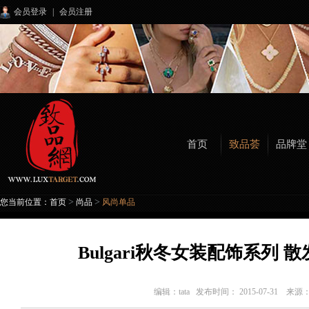
会员登录
|
会员注册
首页
致品荟
品牌堂
>
>
您当前位置：
首页
尚品
风尚单品
Bulgari秋冬女装配饰系列
编辑：
tata
发布时间： 2015-07-31 来源