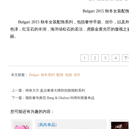
Bulgari 2015 秋冬女装
Bulgari 2015 秋冬女装配饰系列，包括奢华手袋、丝巾，
色泽，红宝石的丰润﹑海洋绿松石的圣洁﹑虎眼金黄光芒的傲视之
丽。
1
2
3
4
下
本文标签：
Bulgari
秋冬系列
配饰
包袋
丝巾
上一篇：
得体大方 盘点奢侈大牌的别致拖鞋系列
下一篇：
视听奢华典范 Bang & Olufsen 90周年限量单品
您可能还有兴趣的内容：
[
风尚单品
]