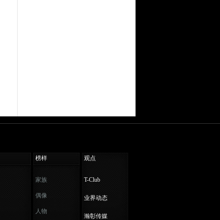
榜样
观点
家族
T-Club
偶像
业界动态
人物
瀚彰传媒