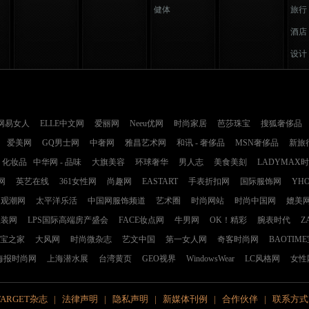
健体
旅行
酒店
设计
网易女人
ELLE中文网
爱丽网
Neeu优网
时尚家居
芭莎珠宝
搜狐奢侈品
爱美网
GQ男士网
中奢网
雅昌艺术网
和讯 - 奢侈品
MSN奢侈品
新旅
化妆品
中华网 - 品味
大旗美容
环球奢华
男人志
美食美刻
LADYMAX
网
英艺在线
361女性网
尚趣网
EASTART
手表折扣网
国际服饰网
YH
观潮网
太平洋乐活
中国网服饰频道
艺术圈
时尚网站
时尚中国网
媲美
服装网
LPS国际高端房产盛会
FACE妆点网
牛男网
OK！精彩
腕表时代
Z
宝之家
大风网
时尚微杂志
艺文中国
第一女人网
奇客时尚网
BAOTIM
海报时尚网
上海潜水展
台湾黄页
GEO视界
WindowsWear
LC风格网
女性
TARGET杂志
|
法律声明
|
隐私声明
|
新媒体刊例
|
合作伙伴
|
联系方式