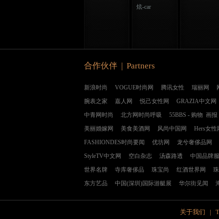
炫-car
合作伙伴 | Partners
新浪时尚
VOGUE时尚网
腾讯女性
瑞丽网
腕表之家
嘉人网
悦己女性网
GRAZIA中文网
中青网时尚
北方网时尚呼吸
55BBS
-
购物
画报
美丽婚嫁网
美食美酒网
风尚中国网
Hers女性
FASHIONDES时尚要闻
优坊网
龙兮奢侈品网
StyleTV中文网
空白杂志
汤森路透
中国品牌
世界名牌
寺库奢侈品
珠宝尚
红酒世界网
珠
东方艺品
中国(深圳)国际游艇展
华尔街见闻
关于我们
|