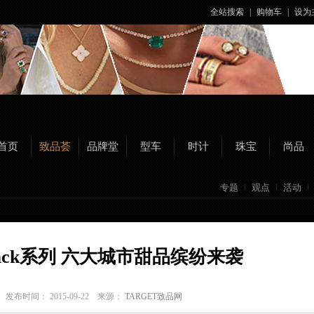
全站搜索
|
购物车
|
设为
首页
致品荟
品牌堂
型车
时计
珠宝
尚品
专题
观点
活动
ty Pack系列 六大城市甜品缤纷来袭
a
发布时间： 2015-09-22 来源：
TARGET致品网