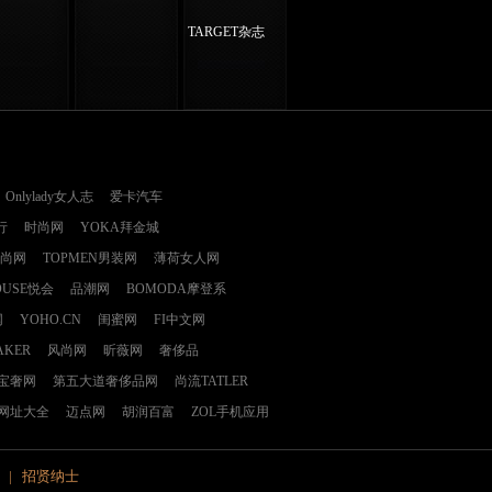
TARGET杂志
Onlylady女人志
爱卡汽车
行
时尚网
YOKA拜金城
时尚网
TOPMEN男装网
薄荷女人网
OUSE悦会
品潮网
BOMODA摩登系
网
YOHO.CN
闺蜜网
FI中文网
AKER
风尚网
昕薇网
奢侈品
E宝奢网
第五大道奢侈品网
尚流TATLER
网址大全
迈点网
胡润百富
ZOL手机应用
|
招贤纳士