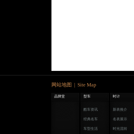
网站地图 | Site Map
品牌堂
型车
时计
酷车资讯
新表推介
经典名车
名表展示
车型生活
时光流转