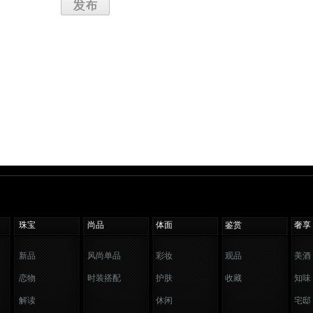
珠宝
尚品
体面
鉴赏
奢享
新品
风尚单品
彩妆
观品
美酒
恋物
时装搭配
护肤
收藏
知味
解读
休闲
宅邸