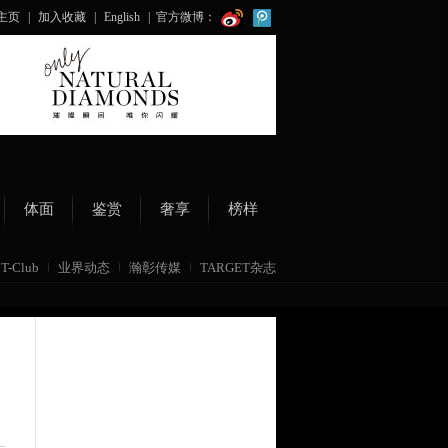
主页
|
加入收藏
|
English
|
官方微博：
体面
鉴赏
奢享
榜样
T-Club
业界动态
瀚彰传媒
TARGET杂志