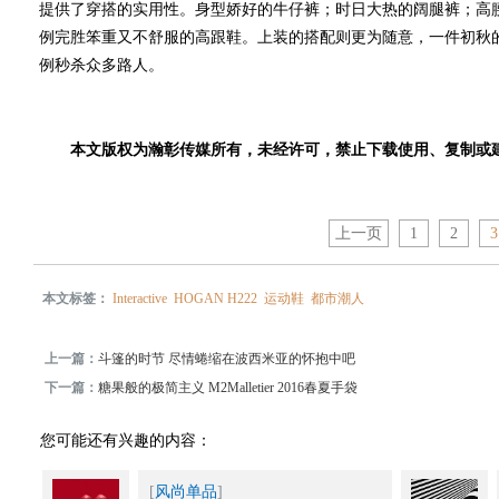
提供了穿搭的实用性。身型娇好的牛仔裤；时日大热的阔腿裤；高腰
例完胜笨重又不舒服的高跟鞋。上装的搭配则更为随意，一件初秋
例秒杀众多路人。
本文版权为瀚彰传媒所有，未经许可，禁止下载使用、复制或
上一页
1
2
3
本文标签：
Interactive
HOGAN H222
运动鞋
都市潮人
上一篇：
斗篷的时节 尽情蜷缩在波西米亚的怀抱中吧
下一篇：
糖果般的极简主义 M2Malletier 2016春夏手袋
您可能还有兴趣的内容：
[
风尚单品
]