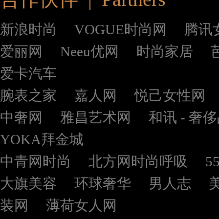
新浪时尚
VOGUE时尚网
腾讯
爱丽网
Neeu优网
时尚家居
爱卡汽车
腕表之家
嘉人网
悦己女性网
中奢网
雅昌艺术网
和讯 - 奢
YOKA拜金城
中青网时尚
北方网时尚呼吸
5
大旗美容
环球奢华
男人志
装网
薄荷女人网