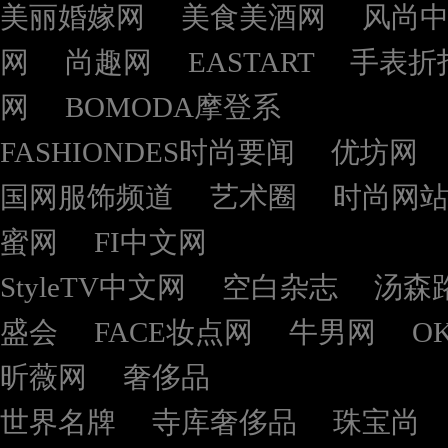
美丽婚嫁网
美食美酒网
风尚
网
尚趣网
EASTART
手表折
网
BOMODA摩登系
FASHIONDES时尚要闻
优坊网
国网服饰频道
艺术圈
时尚网
蜜网
FI中文网
StyleTV中文网
空白杂志
汤森
盛会
FACE妆点网
牛男网
O
昕薇网
奢侈品
世界名牌
寺库奢侈品
珠宝尚