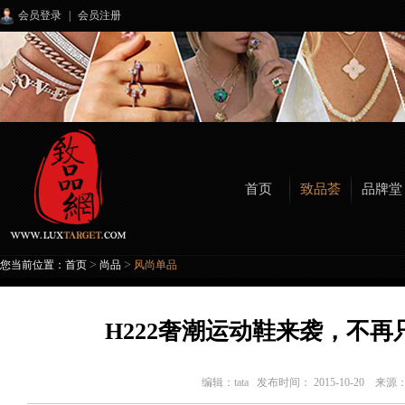
会员登录
|
会员注册
首页
致品荟
品牌堂
>
>
您当前位置：
首页
尚品
风尚单品
H222奢潮运动鞋来袭，不
编辑：
tata
发布时间： 2015-10-20 来源