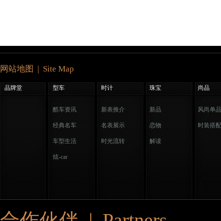
网站地图 | Site Map
品牌堂
型车
时计
珠宝
尚品
酷车资讯
新表推介
新品
风尚单
经典名车
名表展示
恋物
时装搭
车型生活
时光流转
解读
炫-car
合作伙伴 | Partners