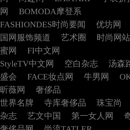
网
BOMODA摩登系
FASHIONDES时尚要闻
优坊网
国网服饰频道
艺术圈
时尚网
蜜网
FI中文网
StyleTV中文网
空白杂志
汤森
盛会
FACE妆点网
牛男网
O
昕薇网
奢侈品
世界名牌
寺库奢侈品
珠宝尚
杂志
艺文中国
第一女人网
奢侈品网
尚流TATLER