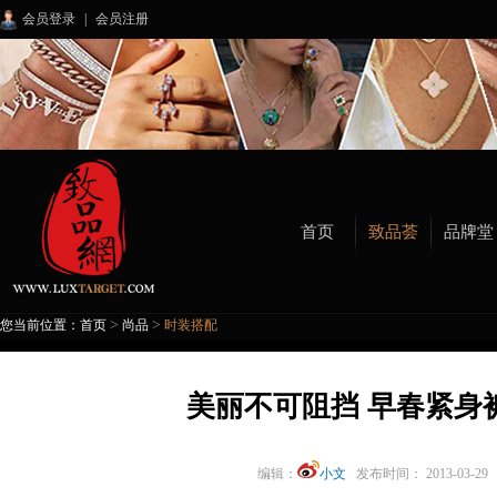
会员登录
|
会员注册
首页
致品荟
品牌堂
>
>
您当前位置：
首页
尚品
时装搭配
美丽不可阻挡 早春紧身
编辑：
小文
发布时间： 2013-03-2