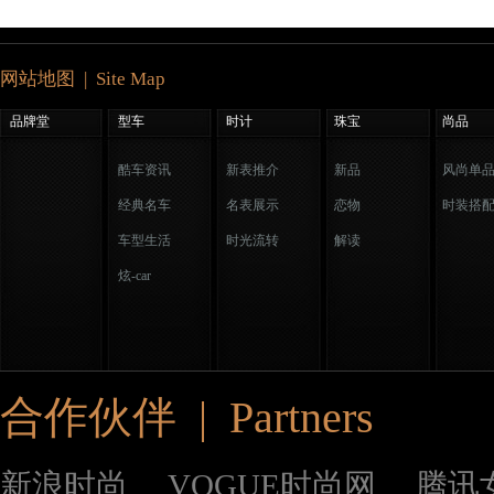
网站地图 | Site Map
品牌堂
型车
时计
珠宝
尚品
酷车资讯
新表推介
新品
风尚单
经典名车
名表展示
恋物
时装搭
车型生活
时光流转
解读
炫-car
合作伙伴 | Partners
新浪时尚
VOGUE时尚网
腾讯