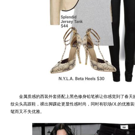
金属质感的西装外套搭配上黑色修身铅笔裤让你感觉到了春天的
纹尖头高跟鞋，裸出脚踝处更显性感时尚，同时有职场OL的优雅装
髦而又不失优雅。