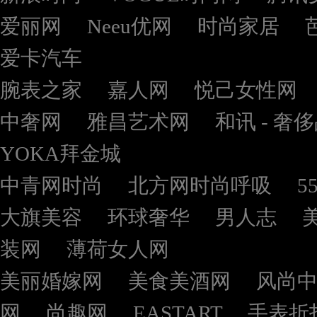
爱丽网
Neeu优网
时尚家居
爱卡汽车
腕表之家
嘉人网
悦己女性网
中奢网
雅昌艺术网
和讯 - 奢
YOKA拜金城
中青网时尚
北方网时尚呼吸
5
大旗美容
环球奢华
男人志
装网
薄荷女人网
美丽婚嫁网
美食美酒网
风尚
网
尚趣网
EASTART
手表折