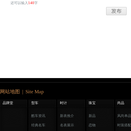
140
还可以输入
字
网站地图 | Site Map
品牌堂
型车
时计
珠宝
尚品
酷车资讯
新表推介
新品
风尚单
经典名车
名表展示
恋物
时装搭