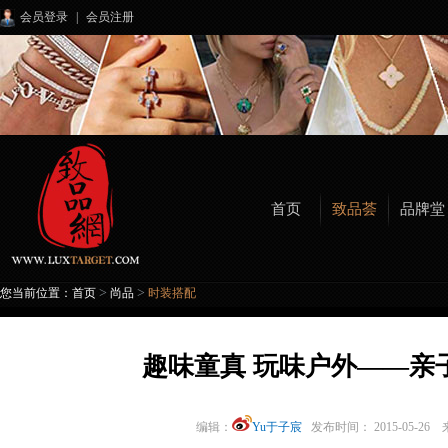
会员登录
|
会员注册
首页
致品荟
品牌堂
>
>
您当前位置：
首页
尚品
时装搭配
趣味童真 玩味户外——亲
编辑：
Yu于子宸
发布时间： 2015-05-26