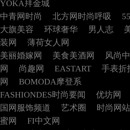
YOKA拜金城
中青网时尚
北方网时尚呼吸
5
大旗美容
环球奢华
男人志
装网
薄荷女人网
美丽婚嫁网
美食美酒网
风尚
网
尚趣网
EASTART
手表折
网
BOMODA摩登系
FASHIONDES时尚要闻
优坊网
国网服饰频道
艺术圈
时尚网
蜜网
FI中文网