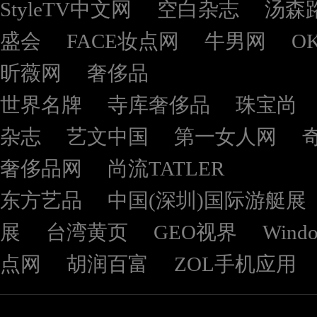
StyleTV中文网
空白杂志
汤森
盛会
FACE妆点网
牛男网
O
昕薇网
奢侈品
世界名牌
寺库奢侈品
珠宝尚
杂志
艺文中国
第一女人网
奢侈品网
尚流TATLER
东方艺品
中国(深圳)国际游艇展
展
台湾黄页
GEO视界
Wind
点网
胡润百富
ZOL手机应用