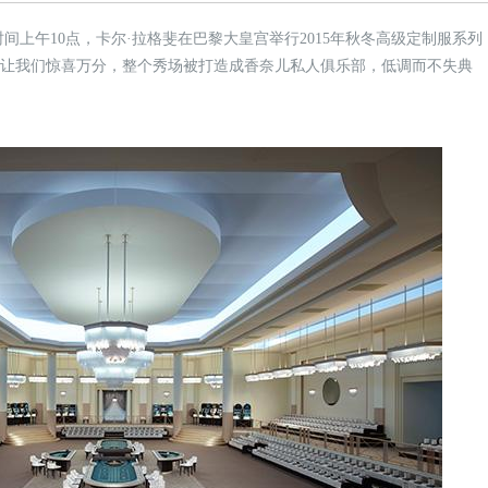
地时间上午10点，卡尔·拉格斐在巴黎大皇宫举行2015年秋冬高级定制服系列
又让我们惊喜万分，整个秀场被打造成香奈儿私人俱乐部，低调而不失典