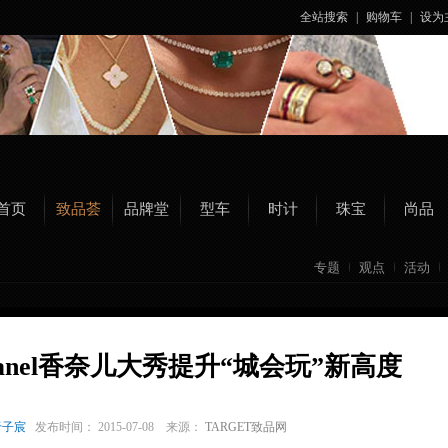
全站搜索
|
购物车
|
设为
首页
致品荟
品牌堂
型车
时计
珠宝
尚品
专题
观点
活动
Chanel香奈儿大秀提升“城会玩”新高度
于子宸
发布时间： 2015-07-08 来源：
TARGET致品网