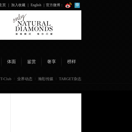
主页
|
加入收藏
|
English
|
官方微博：
体面
鉴赏
奢享
榜样
T-Club
业界动态
瀚彰传媒
TARGET杂志