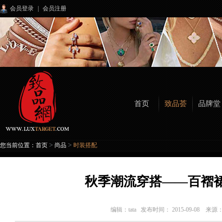
会员登录
|
会员注册
首页
致品荟
品牌堂
>
>
您当前位置：
首页
尚品
时装搭配
秋季潮流穿搭——百褶
编辑：
tata
发布时间： 2015-09-08 来源