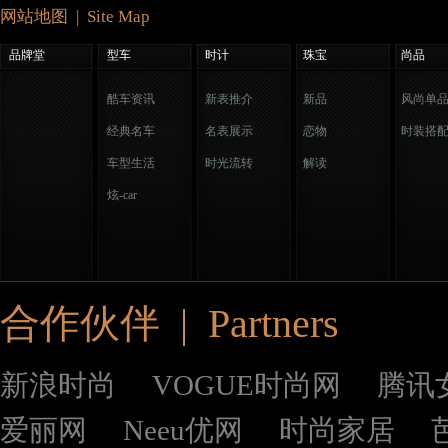
网站地图 | Site Map
品牌堂
型车
时计
珠宝
尚品
酷车资讯
新表推介
新品
风尚单
经典名车
名表展示
恋物
时装搭
车型生活
时光流转
解读
炫-car
合作伙伴 | Partners
新浪时尚
VOGUE时尚网
腾讯
爱丽网
Neeu优网
时尚家居