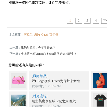
褶裙及一双同色露趾凉鞋，让你完美出街。
1
2
3
4
下
本文标签：
苏格兰
纽约
Gucci
百褶裙
上一篇：
纽约时装周，今年看什么？
下一篇：
史上第一对Victoria’s Secret天使姐妹将诞生？
您可能还有兴趣的内容：
[
风尚单品
]
双G logo变身 Gucci为你带来女性..
发布时间： 2015-09-08
[
时光流转
]
瑞士美度表全球12城之旅 纽约：..
发布时间： 2015-09-08