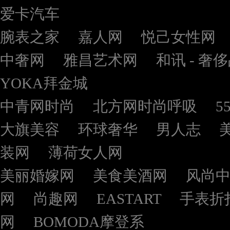
爱卡汽车
腕表之家
嘉人网
悦己女性网
中奢网
雅昌艺术网
和讯 - 奢
YOKA拜金城
中青网时尚
北方网时尚呼吸
5
大旗美容
环球奢华
男人志
装网
薄荷女人网
美丽婚嫁网
美食美酒网
风尚
网
尚趣网
EASTART
手表折
网
BOMODA摩登系