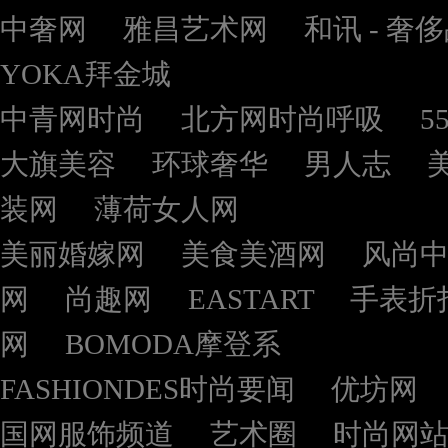
中奢网
雅昌艺术网
和讯 - 奢
YOKA拜金城
中青网时尚
北方网时尚呼吸
5
大旗美容
环球奢华
男人志
装网
薄荷女人网
美丽婚嫁网
美食美酒网
风尚
网
尚趣网
EASTART
手表折
网
BOMODA摩登系
FASHIONDES时尚要闻
优坊网
国网服饰频道
艺术圈
时尚网