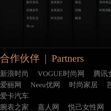
酷车资讯
新表推介
新品
风尚单
经典名车
名表展示
恋物
时装搭
车型生活
时光流转
解读
炫-car
合作伙伴 | Partners
新浪时尚
VOGUE时尚网
腾讯
爱丽网
Neeu优网
时尚家居
爱卡汽车
腕表之家
嘉人网
悦己女性网