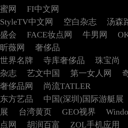
蜜网
FI中文网
StyleTV中文网
空白杂志
汤森
盛会
FACE妆点网
牛男网
O
昕薇网
奢侈品
世界名牌
寺库奢侈品
珠宝尚
杂志
艺文中国
第一女人网
奢侈品网
尚流TATLER
东方艺品
中国(深圳)国际游艇展
展
台湾黄页
GEO视界
Wind
点网
胡润百富
ZOL手机应用