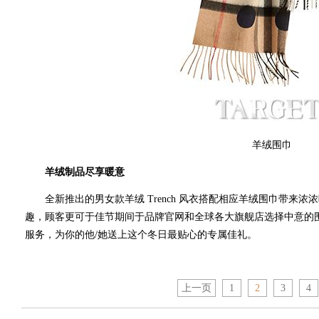
羊绒围巾
羊绒制品尽享暖意
全新推出的男女款羊绒 Trench 风衣搭配相应羊绒围巾带来浓
趣，顾客更可于佳节期间于品牌官网和全球各大旗舰店选择中意的
服务，为你的他/她送上这个冬日最贴心的专属佳礼。
上一页
1
2
3
4