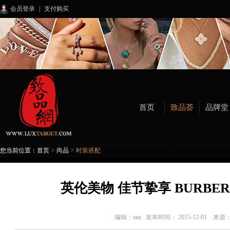
会员登录
|
支付购买
首页
致品荟
品牌堂
>
>
您当前位置：
首页
尚品
时装搭配
英伦美物 佳节挚享 BURBE
编辑：
tata
发布时间： 2015-12-01 来源