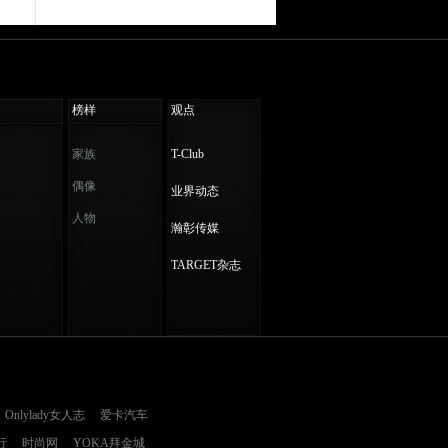
榜样
观点
家族
T-Club
偶像
业界动态
人物
瀚彰传媒
TARGET杂志
Onlylady女人志
爱卡汽车
行
时尚网
YOKA拜金城