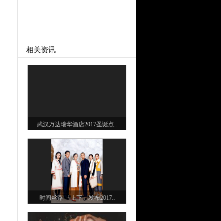
相关资讯
武汉万达瑞华酒店2017圣诞点..
时间丝路 「上下」发布2017..