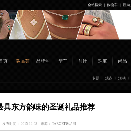
全站搜索
|
购物车
|
设为
首页
致品荟
品牌堂
型车
时计
珠宝
尚品
专题
观点
活动
最具东方韵味的圣诞礼品推荐
a
发布时间： 2015-12-03 来源：
TARGET致品网