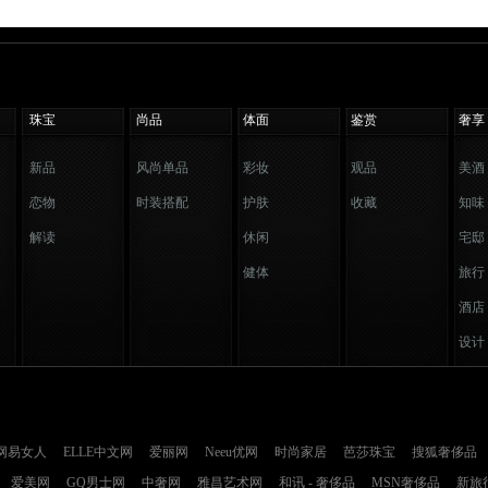
珠宝
尚品
体面
鉴赏
奢享
新品
风尚单品
彩妆
观品
美酒
恋物
时装搭配
护肤
收藏
知味
解读
休闲
宅邸
健体
旅行
酒店
设计
网易女人
ELLE中文网
爱丽网
Neeu优网
时尚家居
芭莎珠宝
搜狐奢侈品
爱美网
GQ男士网
中奢网
雅昌艺术网
和讯 - 奢侈品
MSN奢侈品
新旅