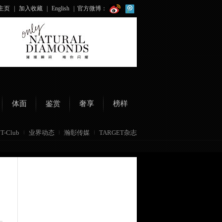
主页
|
加入收藏
|
English
|
官方微博：
体面
鉴赏
奢享
榜样
T-Club
业界动态
瀚彰传媒
TARGET杂志