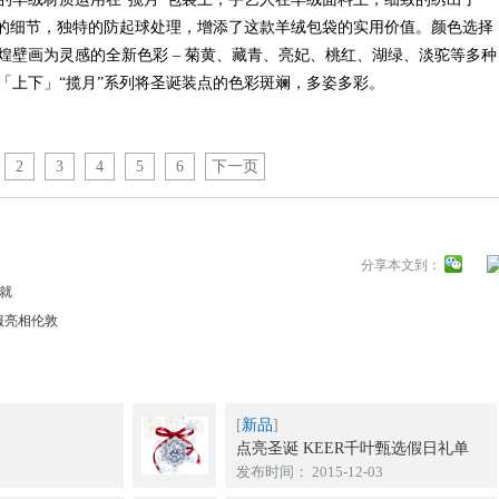
性的细节，独特的防起球处理，增添了这款羊绒包袋的实用价值。颜色选择
煌壁画为灵感的全新色彩 – 菊黄、藏青、亮妃、桃红、湖绿、淡驼等多种
「上下」“揽月”系列将圣诞装点的色彩斑斓，多姿多彩。
2
3
4
5
6
下一页
分享本文到：
成就
服亮相伦敦
[
新品
]
点亮圣诞 KEER千叶甄选假日礼单
发布时间： 2015-12-03