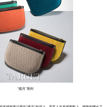
“揽月”系列
的羊绒材质运用在“揽月”包袋上，手艺人在羊绒面料上，细致的绣出了