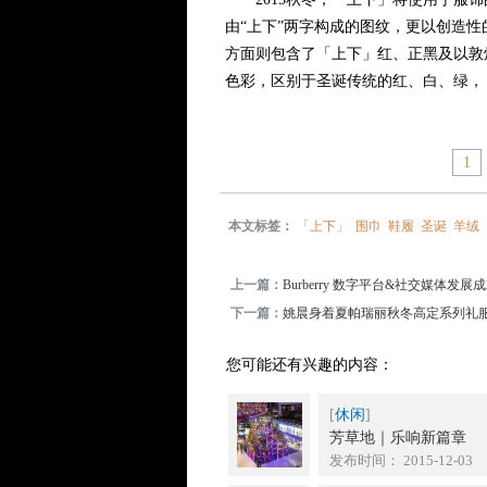
由“上下”两字构成的图纹，更以创造
方面则包含了「上下」红、正黑及以敦
色彩，区别于圣诞传统的红、白、绿，
1
本文标签：
「上下」
围巾
鞋履
圣诞
羊绒
上一篇：
Burberry 数字平台&社交媒体发展
下一篇：
姚晨身着夏帕瑞丽秋冬高定系列礼
您可能还有兴趣的内容：
[
休闲
]
芳草地｜乐响新篇章
发布时间： 2015-12-03