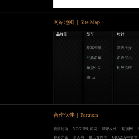
网站地图 | Site Map
品牌堂
型车
时计
酷车资讯
新表推介
经典名车
名表展示
车型生活
时光流转
炫-car
合作伙伴 | Partners
新浪时尚
VOGUE时尚网
腾讯女性
瑞丽网
腕表之家
嘉人网
悦己女性网
GRAZIA中文网