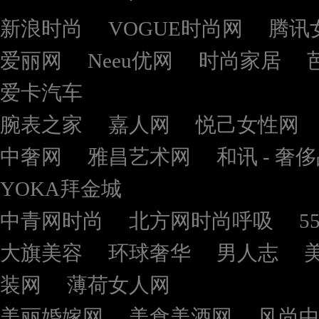
新浪时尚
VOGUE时尚网
腾讯
爱丽网
Neeu优网
时尚家居
爱卡汽车
腕表之家
嘉人网
悦己女性网
中奢网
雅昌艺术网
和讯 - 奢
YOKA拜金城
中青网时尚
北方网时尚呼吸
5
大旗美容
环球奢华
男人志
装网
薄荷女人网
美丽婚嫁网
美食美酒网
风尚