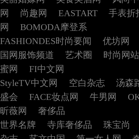
网
尚趣网
EASTART
手表折
网
BOMODA摩登系
FASHIONDES时尚要闻
优坊网
国网服饰频道
艺术圈
时尚网
蜜网
FI中文网
StyleTV中文网
空白杂志
汤森
盛会
FACE妆点网
牛男网
O
昕薇网
奢侈品
世界名牌
寺库奢侈品
珠宝尚
杂志
艺文中国
第一女人网