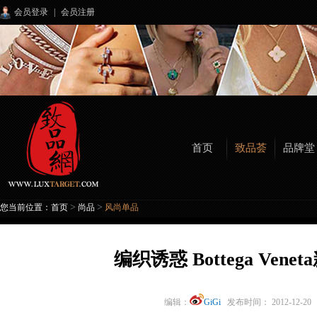
会员登录
|
会员注册
首页
致品荟
品牌堂
>
>
您当前位置：
首页
尚品
风尚单品
编织诱惑 Bottega Ven
编辑：
GiGi
发布时间： 2012-12-2