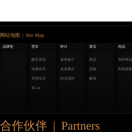
网站地图 | Site Map
品牌堂
型车
时计
珠宝
尚品
酷车资讯
新表推介
新品
风尚单
经典名车
名表展示
恋物
时装搭
车型生活
时光流转
解读
炫-car
合作伙伴 | Partners