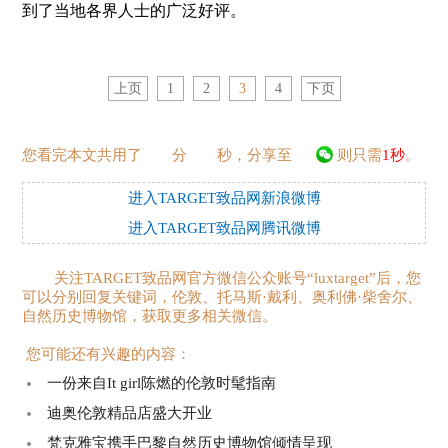
到了当地各界人士的广泛好评。
上页
1
2
3
4
下页
您看完本文共用了
分
秒，分享至
则只需
1秒
。
进入TARGET致品网新浪微博
进入TARGET致品网腾讯微博
关注TARGET致品网官方微信公众账号“luxtarget”后，您
可以分别回复关键词，伦敦、托马斯·戴利、奥利佛·柴舍尔、
自然历史博物馆，获取更多相关微信。
您可能还有兴趣的内容：
一份来自It girl陈燃的伦敦时髦指南
迪奥伦敦精品店盛大开业
梵克雅宝携手巴黎自然历史博物馆倾情呈现